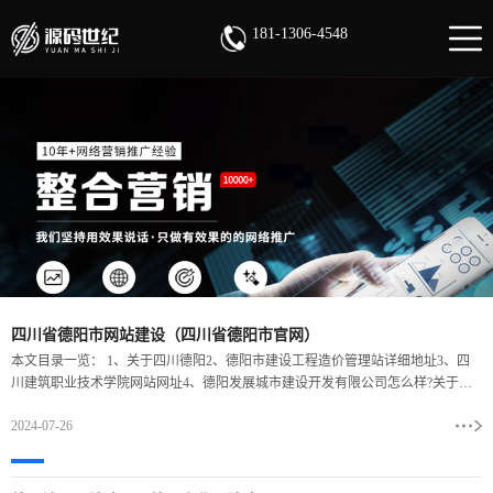
181-1306-4548
网站首页
定制开发
软件系统案例
小程序案例
新闻资讯
关于我们
181-1306-4548
四川省德阳市网站建设（四川省德阳市官网）
本文目录一览： 1、关于四川德阳2、德阳市建设工程造价管理站详细地址3、四
川建筑职业技术学院网站网址4、德阳发展城市建设开发有限公司怎么样?关于四
川德阳 1、四川省德阳市德阳位于川西平原北部，南
2024-07-26