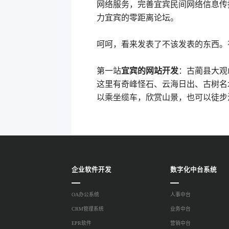
网络服务，完善宜宾民间网络信息传
力宜宾的零距离论坛。
呵呵，看来发表了不该发表的东西。
第一站
宜宾的网站开发
：古蔺县大观
这里有奇峰怪石、云海日出、古树名
以乘坐缆车，欣赏山景，也可以徒步
企业软件开发
数字化中台系统
OA办公系统
人事中台
CRM管理系统
业务中台
EPR软件
营销中台